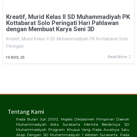
Kreatif, Murid Kelas II SD Muhammadiyah PK
Kottabarat Solo Peringati Hari Pahlawan
dengan Membuat Karya Seni 3D
Kreatif, Murid Kelas II SD Muhammadiyah PK Kottabarat Solo
Peringati
Read More
10
NOV, 25
Tentang Kami
Pada Bulan Juli 2000, Majelis Dikdasmen Pimpinan Daerah
Muhammadiyah Kota Surakarta Merintis Berdirinya SD
Muhammadiyah Program Khusus Yang Pada Awalnya Satu
Atap Dengan SD Muhammadiyah 1 Ketelan Surakarta. Pada