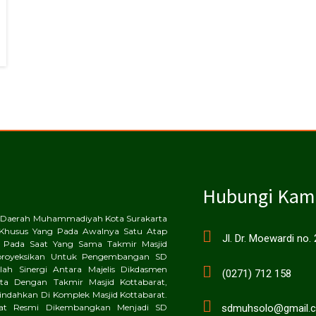
Hubungi Kam
an Daerah Muhammadiyah Kota Surakarta
Khusus Yang Pada Awalnya Satu Atap
Jl. Dr. Moewardi no.
 Pada Saat Yang Sama Takmir Masjid
proyeksikan Untuk Pengembangan SD
ah Sinergi Antara Majelis Dikdasmen
(0271) 712 158
a Dengan Takmir Masjid Kottabarat,
dahkan Di Komplek Masjid Kottabarat.
sdmuhsolo@gmail.
rat Resmi Dikembangkan Menjadi SD