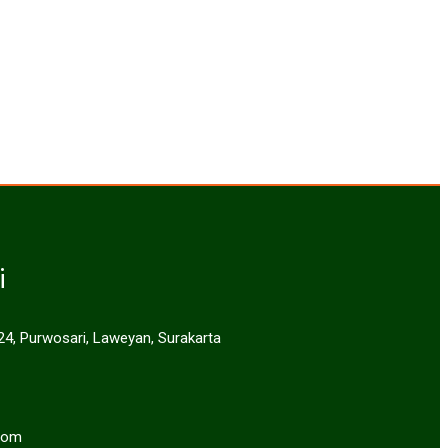
i
 24, Purwosari, Laweyan, Surakarta
com