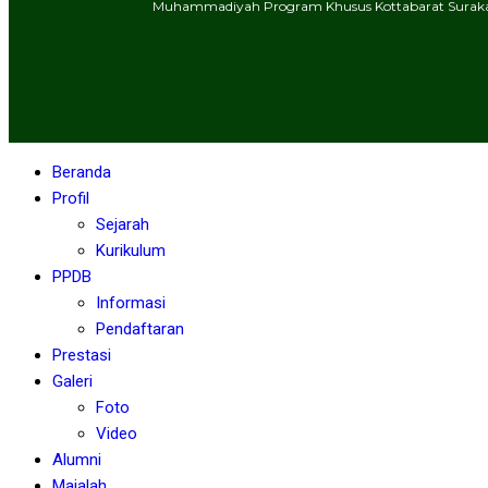
Muhammadiyah Program Khusus Kottabarat Suraka
Beranda
Profil
Sejarah
Kurikulum
PPDB
Informasi
Pendaftaran
Prestasi
Galeri
Foto
Video
Alumni
Majalah