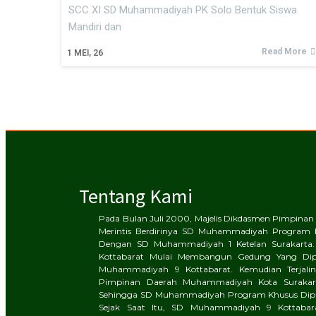
SCC XI SD Muhammadiyah PK Solo Bentuk Siswa
Mandiri dan
Read More
1
MEI, 26
Tentang Kami
Pada Bulan Juli 2000, Majelis Dikdasmen Pimpin
Merintis Berdirinya SD Muhammadiyah Program 
Dengan SD Muhammadiyah 1 Ketelan Surakarta.
Kottabarat Mulai Membangun Gedung Yang Di
Muhammadiyah 9 Kottabarat. Kemudian Terjalinl
Pimpinan Daerah Muhammadiyah Kota Surakart
Sehingga SD Muhammadiyah Program Khusus Dipin
Sejak Saat Itu, SD Muhammadiyah 9 Kottaba