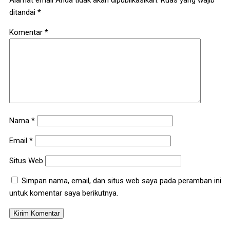
Alamat email Anda tidak akan dipublikasikan.
Ruas yang wajib
ditandai
*
Komentar
*
Nama
*
Email
*
Situs Web
Simpan nama, email, dan situs web saya pada peramban ini
untuk komentar saya berikutnya.