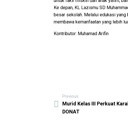
untuk fakir miskin dan anak yatim, 
Ke depan, KL Lazismu SD Muhammadiy
besar sekolah. Melalui edukasi yang 
membawa kemanfaatan yang lebih lua
Kontributor: Muhamad Arifin
Previous
Murid Kelas III Perkuat Kar
DONAT