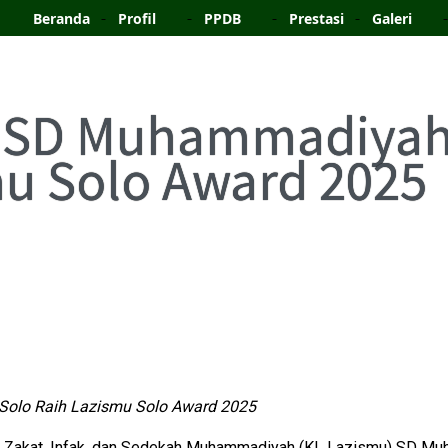
Beranda
Profil
PPDB
Prestasi
Galeri
 SD Muhammadiyah
mu Solo Award 2025
olo Raih Lazismu Solo Award 2025
l Zakat, Infak, dan Sedekah Muhammadiyah (KL Lazismu) SD M