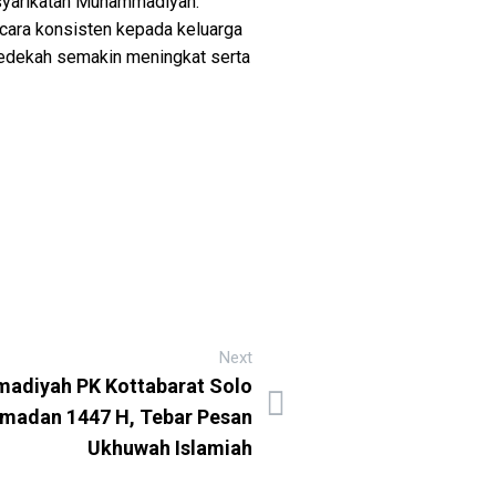
rsyarikatan Muhammadiyah.
ara konsisten kepada keluarga
rsedekah semakin meningkat serta
Next
adiyah PK Kottabarat Solo
madan 1447 H, Tebar Pesan
Ukhuwah Islamiah