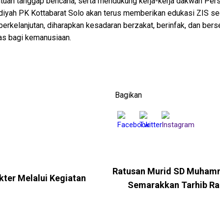
bantuan tanggap bencana, serta mendukung kerja-kerja dakwah Pe
ah PK Kottabarat Solo akan terus memberikan edukasi ZIS sec
berkelanjutan, diharapkan kesadaran berzakat, berinfak, dan be
s bagi kemanusiaan.
Bagikan
Ratusan Murid SD Muhamm
akter Melalui Kegiatan
Semarakkan Tarhib Ra