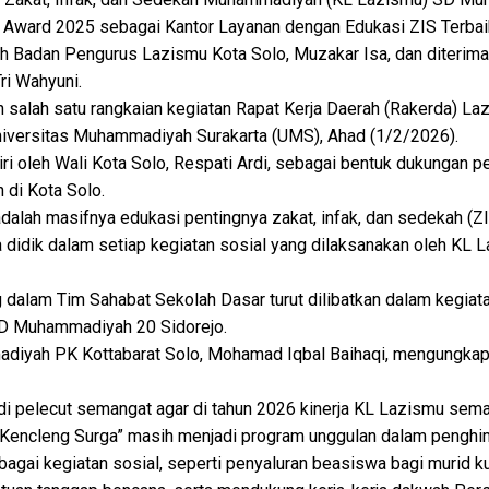
 Award 2025 sebagai Kantor Layanan dengan Edukasi ZIS Terbai
eh Badan Pengurus Lazismu Kota Solo, Muzakar Isa, dan diterim
ri Wahyuni.
alah satu rangkaian kegiatan Rapat Kerja Daerah (Rakerda) La
Universitas Muhammadiyah Surakarta (UMS), Ahad (1/2/2026).
iri oleh Wali Kota Solo, Respati Ardi, sebagai bentuk dukungan 
 di Kota Solo.
adalah masifnya edukasi pentingnya zakat, infak, dan sedekah (ZIS
erta didik dalam setiap kegiatan sosial yang dilaksanakan oleh
g dalam Tim Sahabat Sekolah Dasar turut dilibatkan dalam kegia
 Muhammadiyah 20 Sidorejo.
iyah PK Kottabarat Solo, Mohamad Iqbal Baihaqi, mengungkap
adi pelecut semangat agar di tahun 2026 kinerja KL Lazismu sem
encleng Surga” masih menjadi program unggulan dalam penghim
bagai kegiatan sosial, seperti penyaluran beasiswa bagi muri