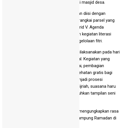
salat tarawih dan tadarus berjemaah di masjid desa.
Hari kedua kegiatan Kampung Ramadan diisi dengan
kreativitas ekonomi berupa lomba merangkai parsel yang
dipandu oleh paguyuban orang tua murid V. Agenda
unggulan di hari kedua diwarnai dengan kegiatan literasi
dakwah berupa lomba kultum dan pengelolaan fitri.
Puncak kegiatan Kampung Ramadan dilaksanakan pada hari
ketiga dengan mengadakan bakti sosial. Kegiatan yang
digelar berupa bazar barang layak pakai, pembagian
sembako gratis serta layanan cek kesehatan gratis bagi
warga desa. Kegiatan ini sekaligus menjadi prosesi
penutupan Kampung Ramadan 1447 Hijriah, suasana haru
dan meriah pun tercipta dengan disuguhkan tampilan seni
dari beberapa murid kelas V.
Salah satu orang tua asuh, Siswanto, mengungkapkan rasa
terima kasih atas hadirnya program Kampung Ramadan di
Desa Catur.