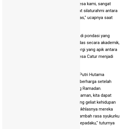
"Kegiatan ini memberi warna baru di desa kami, sangat
menginspirasi dan mampu mempererat silaturahmi antara
institusi pendidikan dan masyarakat luas," ucapnya saat
memberikan pesan dan kesan.
Kegiatan Kampung Ramadan ini menjadi pondasi yang
kokoh bagi lahirnya generasi yang cerdas secara akademik,
namun juga santun secara sosial. Sinergi yang apik antara
sekolah, orang tua, dan masyarakat Desa Catur menjadi
kunci suksesnya gelaran program ini.
Salah satu pengisi acara, Nadia Mirza Putri Hutama
mengaku mendapatkan pembelajaran berharga setelah
mengikuti rangkaian kegiatan Kampung Ramadan.
"Tak hanya memperkuat nilai-nilai keislaman, kita dapat
melihat dan merasakan secara langsung geliat kehidupan
ekonomi warga Desa Catur. Tulus dan ikhlasnya mereka
menjalankan aktivitas sehari-hari menambah rasa syukurku
akan rezeki yang diberikan Allah Swt. kepadaku," tuturnya