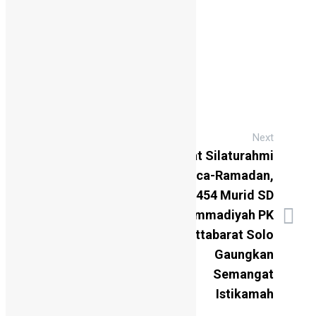
lirih sembari berkaca-kaca.
Bagikan
Next
Pererat Silaturahmi
Previous
Perkuat Karakter
Pasca-Ramadan,
Spiritual, 166 Murid
454 Murid SD
SD Muhammadiyah
Muhammadiyah PK
PK Kottabarat Solo
Kottabarat Solo
Ikuti Pesantren
Gaungkan
Ramadan 1447 H
Semangat
Istikamah