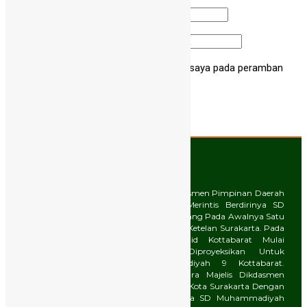
Email
*
Situs Web
Simpan nama, email, dan situs web saya pada peramban
ini untuk komentar saya berikutnya.
Tentang Kami
Pada Bulan Juli 2000, Majelis Dikdasmen Pimpinan Daerah
Muhammadiyah Kota Surakarta Merintis Berdirinya SD
Muhammadiyah Program Khusus Yang Pada Awalnya Satu
Atap Dengan SD Muhammadiyah 1 Ketelan Surakarta. Pada
Saat Yang Sama Takmir Masjid Kottabarat Mulai
Membangun Gedung Yang Diproyeksikan Untuk
Pengembangan SD Muhammadiyah 9 Kottabarat.
Kemudian Terjalinlah Sinergi Antara Majelis Dikdasmen
Pimpinan Daerah Muhammadiyah Kota Surakarta Dengan
Takmir Masjid Kottabarat, Sehingga SD Muhammadiyah