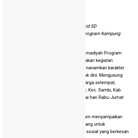
Berita
Kegiatan Siswa
Merajut Empati di Desa Catur: 84 Murid SD
Muhammadiyah PK Kottabarat Ikuti Program Kampung
Ramadan
Sebanyak 84 murid kelas V SD Muhammadiyah Program
Khusu (PK) Kottabarat Solo melaksanakan kegiatan
Kampung Ramadan sebagai upaya menanamkan karakter
kepedulian sosial dan kemandirian sejak dini. Mengusung
konsep
live in
atau tinggal bersama warga setempat,
kegiatan ini dilaksanakan di Desa Catur, Kec. Sambi, Kab.
Boyolali selama tiga hari terhitung mulai hari Rabu-Jumat
(11-13/3/2026).
Kepala SD Muhammadiyah PK, Nursalam menyampaikan
kegiatan Kampung Ramadan ini dirancang untuk
memberikan pengalaman spiritual dan sosial yang berkesan