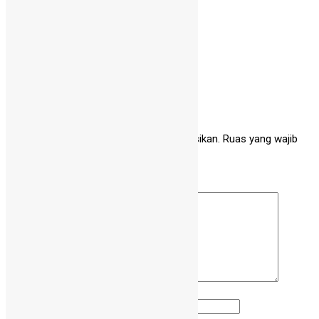
Tinggalkan Balasan
Alamat email Anda tidak akan dipublikasikan.
Ruas yang wajib
ditandai
*
Komentar
*
Nama
*