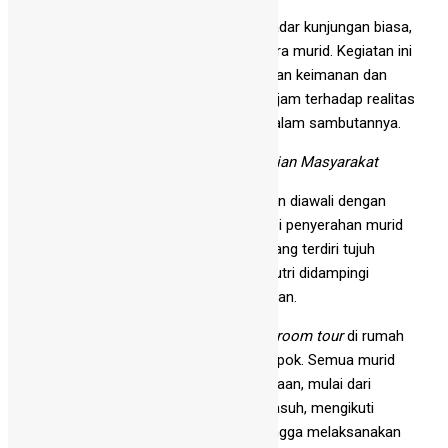
bagi para murid.
"Harapan kami program ini bukan sekadar kunjungan biasa,
melainkan laboratorium sosial bagi para murid. Kegiatan ini
juga menjadi wadah untuk meningkatkan keimanan dan
ketaqwaan serta memiliki kepekaan tajam terhadap realitas
sosial di sekitarnya," jelas Nursalam dalam sambutannya.
Dari Orang Tua Asuh Hingga Pengabdian Masyarakat
Rangkaian kegiatan Kampung Ramadan diawali dengan
pembukaan dilanjutkan dengan prosesi penyerahan murid
kepada empat belas orang tua asuh yang terdiri tujuh
kelompok putra dan tujuh kelompok putri didampingi
langsung oleh Kelapa Desa Catur, Marjan.
Kegiatan hari pertama diawali dengan
room tour
di rumah
orang tua asuh masing-masing kelompok. Semua murid
melebur dalam ritme kehidupan pedesaan, mulai dari
membantu aktivitas harian orang tua asuh, mengikuti
Taman Pendidikan Al-Qur'an (TPA), hingga melaksanakan