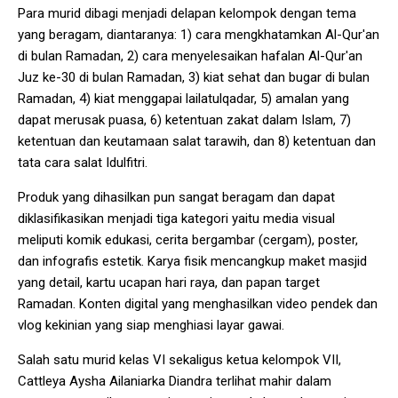
Para murid dibagi menjadi delapan kelompok dengan tema
yang beragam, diantaranya: 1) cara mengkhatamkan Al-Qur'an
di bulan Ramadan, 2) cara menyelesaikan hafalan Al-Qur'an
Juz ke-30 di bulan Ramadan, 3) kiat sehat dan bugar di bulan
Ramadan, 4) kiat menggapai lailatulqadar, 5) amalan yang
dapat merusak puasa, 6) ketentuan zakat dalam Islam, 7)
ketentuan dan keutamaan salat tarawih, dan 8) ketentuan dan
tata cara salat Idulfitri.
Produk yang dihasilkan pun sangat beragam dan dapat
diklasifikasikan menjadi tiga kategori yaitu media visual
meliputi komik edukasi, cerita bergambar (cergam), poster,
dan infografis estetik. Karya fisik mencangkup maket masjid
yang detail, kartu ucapan hari raya, dan papan target
Ramadan. Konten digital yang menghasilkan video pendek dan
vlog kekinian yang siap menghiasi layar gawai.
Salah satu murid kelas VI sekaligus ketua kelompok VII,
Cattleya Aysha Ailaniarka Diandra terlihat mahir dalam