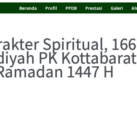
Beranda
Profil
PPDB
Prestasi
Galeri
Al
akter Spiritual, 16
ah PK Kottabarat 
 Ramadan 1447 H