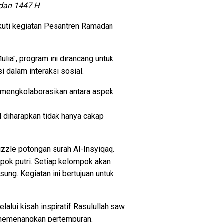
adan 1447 H
kuti kegiatan Pesantren Ramadan
ia", program ini dirancang untuk
i dalam interaksi sosial.
 mengkolaborasikan antara aspek
 diharapkan tidak hanya cakap
zle potongan surah Al-Insyiqaq.
pok putri. Setiap kelompok akan
ung. Kegiatan ini bertujuan untuk
lui kisah inspiratif Rasulullah saw.
l memenangkan pertempuran.