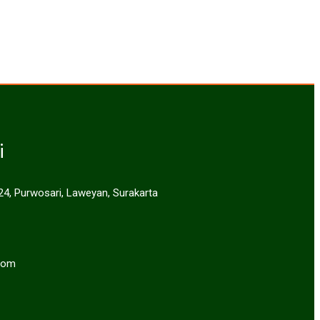
i
 24, Purwosari, Laweyan, Surakarta
com