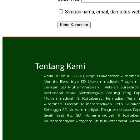
Simpan nama, email, dan situs web
Tentang Kami
Pada Bulan Juli 2000, Majelis Dikdasmen Pimpin
Merintis Berdirinya SD Muhammadiyah Program 
Dengan SD Muhammadiyah 1 Ketelan Surakarta.
Kottabarat Mulai Membangun Gedung Yang Di
Muhammadiyah 9 Kottabarat. Kemudian Terjalinl
Pimpinan Daerah Muhammadiyah Kota Surakart
Sehingga SD Muhammadiyah Program Khusus Dipin
Sejak Saat Itu, SD Muhammadiyah 9 Kottaba
Muhammadiyah Program Khusus Kottabarat Suraka