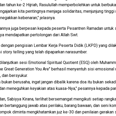
an tahun ke-2 Hijriah, Rasulullah memperbolehkan untuk berbuka a
gajarkan kita pentingnya menjaga solidaritas, menjunjung tinggi 
egakkan kebenaran," jelasnya.
nnya juga berpesan kepada peserta Pesantren Ramadan untuk se
ya mendapatkan pertolongan dari Allah Swt.
iisi dengan pengisian Lembar Kerja Peserta Didik (LKPD) yang di
i story telling yang telah dipaparkan narasumber.
 dilanjutkan sesi Emotional Spiritual Quotient (ESQ) oleh Muhamm
he Great Generation You Are" berhasil menyentuh sisi emosional
, dan bersyukur.
bukan berusaha, ingat jangan dibalik karena doa itu bukan sekad
 dan meneguhkan keyakian atas kuasa-Nya," pesannya kepada par
, Sabiyya Kirana, terlihat bersemangat mengikuti setiap rangkai
 dan bertanggung jawab atas perilaku, barang bawaan, dan seni ko
kelompok diminta mengkhatamkan juz ke-30 dan penilaian gerakan s