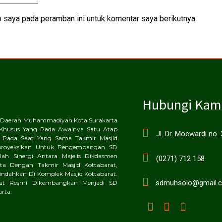
 saya pada peramban ini untuk komentar saya berikutnya.
Hubungi Kam
an Daerah Muhammadiyah Kota Surakarta
Khusus Yang Pada Awalnya Satu Atap
Jl. Dr. Moewardi no.
 Pada Saat Yang Sama Takmir Masjid
proyeksikan Untuk Pengembangan SD
ah Sinergi Antara Majelis Dikdasmen
(0271) 712 158
a Dengan Takmir Masjid Kottabarat,
dahkan Di Komplek Masjid Kottabarat.
sdmuhsolo@gmail.
rat Resmi Dikembangkan Menjadi SD
rta.