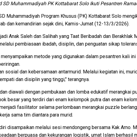
urid SD Muhammadiyah PK Kottabarat Solo Ikuti Pesantren Ram
II SD Muhammadiyah Program Khusus (PK) Kottabarat Solo mengi
ab dan kemandirian sejak dini, Kamis-Jumat (12-13/3/2026).
i Anak Saleh dan Salihah yang Taat Beribadah dan Berakhlak Mul
elalui pembiasaan ibadah, disiplin, dan penguatan sikap tolerans
 menyampaikan metode yang digunakan dalam pesantren kali ini
eriringan.
sosial dan kebersamaan antarmurid. Melalui kegiatan ini, murid
 empati dan disiplin yang tinggi," terangnya.
an diawali dengan pembukaan dan lomba edukatif merangkai puz
pok besar yang terdiri dari enam kelompok putra dan enam kelom
menjadi fasilitator selama perlombaan merangkai puzzle berlangs
kerja sama tim diantara para murid.
diri disampaikan melalui sesi mendongeng bersama Kak Arno. Mela
eadaan berpuasa dan kekurangan logistik, umat Islam berhasi