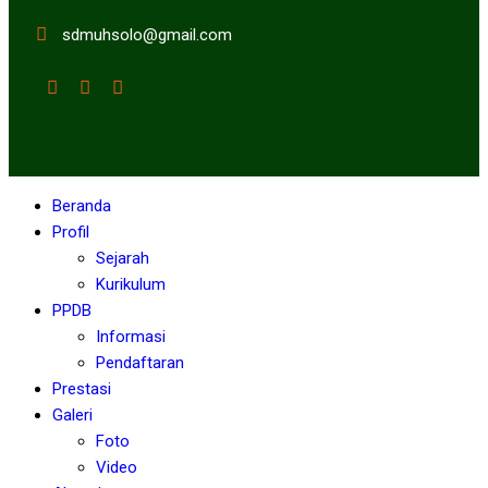
sdmuhsolo@gmail.com
Beranda
Profil
Sejarah
Kurikulum
PPDB
Informasi
Pendaftaran
Prestasi
Galeri
Foto
Video