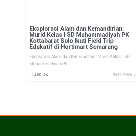
Eksplorasi Alam dan Kemandirian:
Murid Kelas I SD Muhammadiyah PK
Kottabarat Solo Ikuti Field Trip
Edukatif di Hortimart Semarang
Eksplorasi Alam dan Kemandirian: Murid Kelas I SD
Muhammadiyah PK
Read More
11
APR, 26