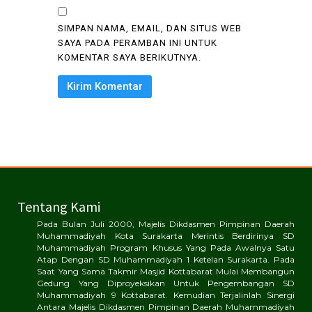
SIMPAN NAMA, EMAIL, DAN SITUS WEB
SAYA PADA PERAMBAN INI UNTUK
KOMENTAR SAYA BERIKUTNYA.
Tentang Kami
Pada Bulan Juli 2000, Majelis Dikdasmen Pimpinan Daerah
Muhammadiyah Kota Surakarta Merintis Berdirinya SD
Muhammadiyah Program Khusus Yang Pada Awalnya Satu
Atap Dengan SD Muhammadiyah 1 Ketelan Surakarta. Pada
Saat Yang Sama Takmir Masjid Kottabarat Mulai Membangun
Gedung Yang Diproyeksikan Untuk Pengembangan SD
Muhammadiyah 9 Kottabarat. Kemudian Terjalinlah Sinergi
Antara Majelis Dikdasmen Pimpinan Daerah Muhammadiyah