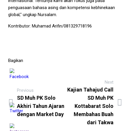
internasional. Tentunya kami akan fokus juga pada
penguasaan bahasa asing dan kompetensi kebhinekaan
global," ungkap Nursalam.
Kontributor: Muhamad Arifin/081329718196
Bagikan
Next
Kajian Tahajud Call
Previous
SD Muh PK Solo
SD Muh PK
Akhiri Tahun Ajaran
Kottabarat Solo
dengan Market Day
Membahas Buah
dari Takwa