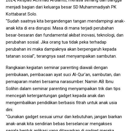
2024, Respati Achmad Ardianto, merasa senang dan bangga
menjadi bagian dari keluarga besar SD Muhammadiyah PK
Kottabarat Solo.
"Sudah saatnya kita bergandengan tangan mendampingi anak-
anak kita di era disrupsi. Masa di mana terjadi perubahan
besar-besaran dan fundamental akibat inovasi, teknologi, dan
perubahan sosial. Jika orang tua tidak peka terhadap
perubahan ini maka dampaknya akan berpengaruh kepada
tatanan sosial", terangnya saat menyampaikan sambutan.
Rangkaian kegiatan seminar parenting diawali dengan
pembukaan, pembacaan ayat suci Al-Qur'an, sambutan, dan
pemaparan materi bersama narasumber. Namin AB Ibnu
Solihin dalam seminar parenting menyampaikan trik dan tips
mencegah ketergantungan gadget kepada anak dan
mengembalikan pendidikan berbasis fitrah untuk anak usia
dini.
"Gunakan gadget sesuai umur dan kebutuhan, jangan biarkan
anak-anak kita sendirian bebas berselancar mengakses
segala bentuk aplikasi yang ditawarkan di gadget mereka.