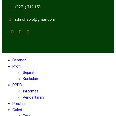
(0271) 712 158
sdmuhsolo@gmail.com
Beranda
Profil
Sejarah
Kurikulum
PPDB
Informasi
Pendaftaran
Prestasi
Galeri