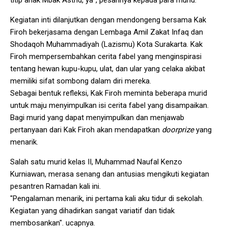
titip anak Mbak Astrid, ya", pesannya kepada para murid.
Kegiatan inti dilanjutkan dengan mendongeng bersama Kak
Firoh bekerjasama dengan Lembaga Amil Zakat Infaq dan
Shodaqoh Muhammadiyah (Lazismu) Kota Surakarta. Kak
Firoh mempersembahkan cerita fabel yang menginspirasi
tentang hewan kupu-kupu, ulat, dan ular yang celaka akibat
memiliki sifat sombong dalam diri mereka.
Sebagai bentuk refleksi, Kak Firoh meminta beberapa murid
untuk maju menyimpulkan isi cerita fabel yang disampaikan.
Bagi murid yang dapat menyimpulkan dan menjawab
pertanyaan dari Kak Firoh akan mendapatkan
doorprize
yang
menarik.
Salah satu murid kelas II, Muhammad Naufal Kenzo
Kurniawan, merasa senang dan antusias mengikuti kegiatan
pesantren Ramadan kali ini.
"Pengalaman menarik, ini pertama kali aku tidur di sekolah.
Kegiatan yang dihadirkan sangat variatif dan tidak
membosankan". ucapnya.