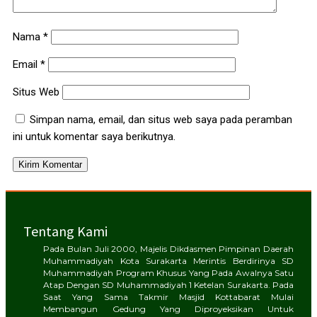
Nama
*
Email
*
Situs Web
Simpan nama, email, dan situs web saya pada peramban
ini untuk komentar saya berikutnya.
Tentang Kami
Pada Bulan Juli 2000, Majelis Dikdasmen Pimpinan Daerah
Muhammadiyah Kota Surakarta Merintis Berdirinya SD
Muhammadiyah Program Khusus Yang Pada Awalnya Satu
Atap Dengan SD Muhammadiyah 1 Ketelan Surakarta. Pada
Saat Yang Sama Takmir Masjid Kottabarat Mulai
Membangun Gedung Yang Diproyeksikan Untuk