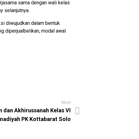
erjasama sama dengan wali kelas
y selanjutnya.
ksi diwujudkan dalam bentuk
ng diperjualbelikan, modal awal
Next
 dan Akhirussanah Kelas VI
diyah PK Kottabarat Solo