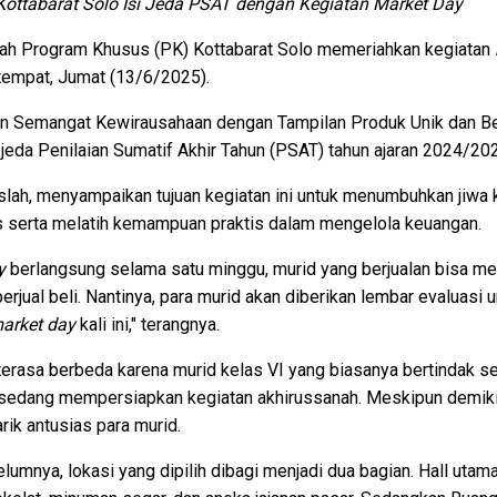
ttabarat Solo Isi Jeda PSAT dengan Kegiatan Market Day
h Program Khusus (PK) Kottabarat Solo memeriahkan kegiatan
tempat, Jumat (13/6/2025).
Semangat Kewirausahaan dengan Tampilan Produk Unik dan Ber
ri jeda Penilaian Sumatif Akhir Tahun (PSAT) tahun ajaran 2024/20
 Islah, menyampaikan tujuan kegiatan ini untuk menumbuhkan jiw
tas serta melatih kemampuan praktis dalam mengelola keuangan.
y
berlangsung selama satu minggu, murid yang berjualan bisa m
erjual beli. Nantinya, para murid akan diberikan lembar evaluasi
arket day
kali ini," terangnya.
i terasa berbeda karena murid kelas VI yang biasanya bertindak s
 sedang mempersiapkan kegiatan akhirussanah. Meskipun demiki
ik antusias para murid.
lumnya, lokasi yang dipilih dibagi menjadi dua bagian. Hall uta