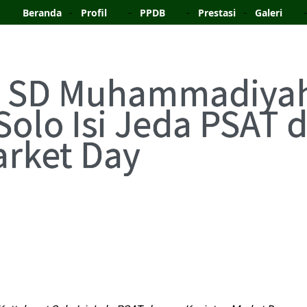
Beranda
Profil
PPDB
Prestasi
Galeri
d SD Muhammadiya
Solo Isi Jeda PSAT
arket Day