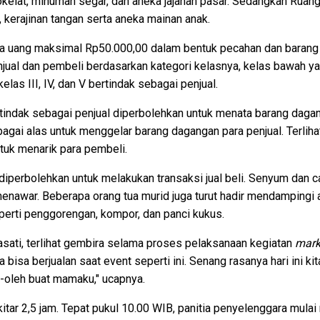
kelat, minuman segar, dan aneka jajanan pasar. Sedangkan Ruang
is, kerajinan tangan serta aneka mainan anak.
 uang maksimal Rp50.000,00 dalam bentuk pecahan dan barang 
al dan pembeli berdasarkan kategori kelasnya, kelas bawah yait
las III, IV, dan V bertindak sebagai penjual.
tindak sebagai penjual diperbolehkan untuk menata barang dagang
agai alas untuk menggelar barang dagangan para penjual. Terlih
tuk menarik para pembeli.
diperbolehkan untuk melakukan transaksi jual beli. Senyum dan ca
enawar. Beberapa orang tua murid juga turut hadir mendampingi 
rti penggorengan, kompor, dan panci kukus.
rasati, terlihat gembira selama proses pelaksanaan kegiatan
mark
ya bisa berjualan saat event seperti ini. Senang rasanya hari ini
h-oleh buat mamaku," ucapnya.
tar 2,5 jam. Tepat pukul 10.00 WIB, panitia penyelenggara mul