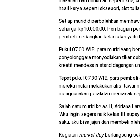
makanan dan minuman seperti kue, co
hasil karya seperti aksesori, alat tul
Setiap murid diperbolehkan membawa
seharga Rp10.000,00. Pembagian penju
pembeli, sedangkan kelas atas yaitu ke
Pukul 07.00 WIB, para murid yang ber
penyelenggara menyediakan tikar seb
kreatif mendesain stand dagangan un
Tepat pukul 07.30 WIB, para pembeli 
mereka mulai melakukan aksi tawar m
menggunakan peralatan memasak sepe
Salah satu murid kelas II, Adriana La
"Aku ingin segera naik kelas III supa
saku, aku bisa jajan dan membeli ole
Kegiatan
market day
berlangsung seki