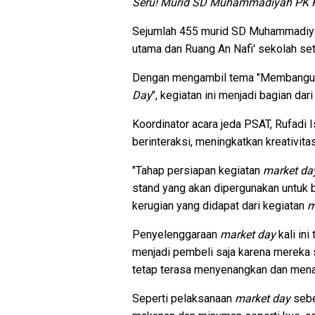
Seru! Murid SD Muhammadiyah PK Ko
Sejumlah 455 murid SD Muhammadiya
utama dan Ruang An Nafi' sekolah se
Dengan mengambil tema "Membangun 
Day
", kegiatan ini menjadi bagian da
Koordinator acara jeda PSAT, Rufadi
berinteraksi, meningkatkan kreativi
"Tahap persiapan kegiatan
market da
stand yang akan dipergunakan untuk b
kerugian yang didapat dari kegiatan
m
Penyelenggaraan
market day
kali in
menjadi pembeli saja karena mereka
tetap terasa menyenangkan dan menar
Seperti pelaksanaan
market day
sebe