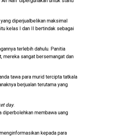
 An Nafi' dipergunakan untuk stand
yang diperjualbelikan maksimal
u kelas I dan II bertindak sebagai
annya terlebih dahulu. Panitia
at, mereka sangat bersemangat dan
nda tawa para murid tercipta tatkala
anaknya berjualan terutama yang
et day
.
 kita diperbolehkan membawa uang
ai menginformasikan kepada para