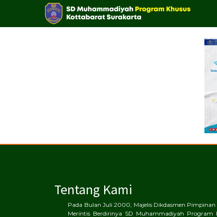
Tentang Kami
Pada Bulan Juli 2000, Majelis Dikdasmen Pimpin
Merintis Berdirinya SD Muhammadiyah Program 