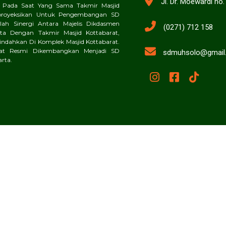
Jl. Dr. Moewardi no
 Pada Saat Yang Sama Takmir Masjid
proyeksikan Untuk Pengembangan SD
ah Sinergi Antara Majelis Dikdasmen
(0271) 712 158
a Dengan Takmir Masjid Kottabarat,
dahkan Di Komplek Masjid Kottabarat.
rat Resmi Dikembangkan Menjadi SD
sdmuhsolo@gmail
rta.