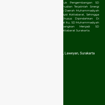
Gedung Yang Diproyeksikan Untuk Pengembangan SD
Muhammadiyah 9 Kottabarat. Kemudian Terjalinlah Sinergi
Antara Majelis Dikdasmen Pimpinan Daerah Muhammadiyah
Kota Surakarta Dengan Takmir Masjid Kottabarat, Sehingga
SD Muhammadiyah Program Khusus Dipindahkan Di
Komplek Masjid Kottabarat. Sejak Saat Itu, SD Muhammadiyah
9 Kottabarat Resmi Dikembangkan Menjadi SD
Muhammadiyah Program Khusus Kottabarat Surakarta.
Hubungi Kami
Jl. Dr. Moewardi no. 24, Purwosari, Laweyan, Surakarta
(0271) 712 158
sdmuhsolo@gmail.com