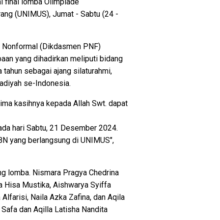
 final lomba Olimpiade
ng (UNIMUS), Jumat - Sabtu (24 -
an Nonformal (Dikdasmen PNF)
n yang dihadirkan meliputi bidang
tahun sebagai ajang silaturahmi,
adiyah se-Indonesia.
ima kasihnya kepada Allah Swt. dapat
ada hari Sabtu, 21 Desember 2024.
OMBN yang berlangsung di UNIMUS",
ng lomba. Nismara Pragya Chedrina
ea Hisa Mustika, Aishwarya Syiffa
Alfarisi, Naila Azka Zafina, dan Aqila
 Safa dan Aqilla Latisha Nandita