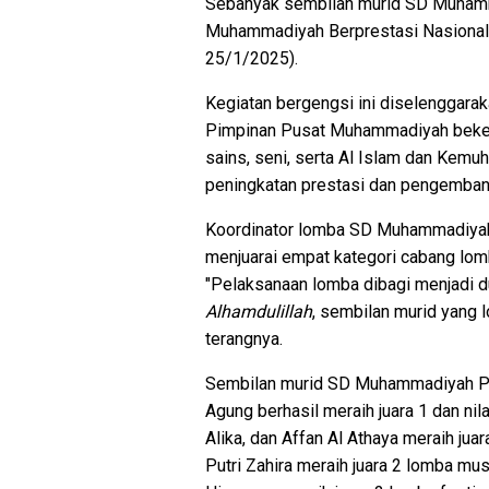
Sebanyak sembilan murid SD Muhamma
Muhammadiyah Berprestasi Nasional
25/1/2025).
Kegiatan bergengsi ini diselenggar
Pimpinan Pusat Muhammadiyah beker
sains, seni, serta Al Islam dan Kem
peningkatan prestasi dan pengemban
Koordinator lomba SD Muhammadiyah P
menjuarai empat kategori cabang l
"Pelaksanaan lomba dibagi menjadi d
Alhamdulillah
, sembilan murid yang 
terangnya.
Sembilan murid SD Muhammadiyah PK 
Agung berhasil meraih juara 1 dan nil
Alika, dan Affan Al Athaya meraih juar
Putri Zahira meraih juara 2 lomba mus