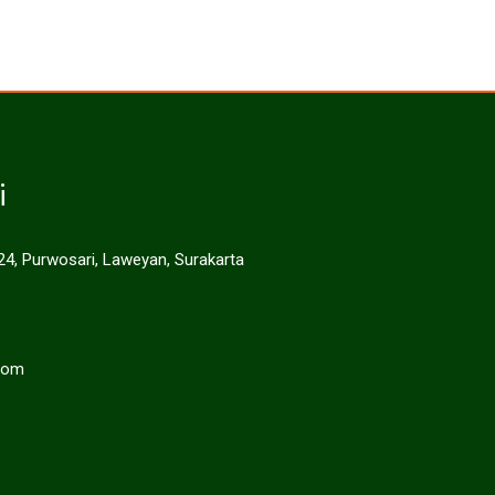
i
 24, Purwosari, Laweyan, Surakarta
com