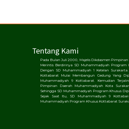
Tentang Kami
Pada Bulan Juli 2000, Majelis Dikdasmen Pimpin
Merintis Berdirinya SD Muhammadiyah Program 
Dengan SD Muhammadiyah 1 Ketelan Surakarta.
Kottabarat Mulai Membangun Gedung Yang Di
Muhammadiyah 9 Kottabarat. Kemudian Terjalinl
Pimpinan Daerah Muhammadiyah Kota Surakart
Sehingga SD Muhammadiyah Program Khusus Dipin
Sejak Saat Itu, SD Muhammadiyah 9 Kottaba
Muhammadiyah Program Khusus Kottabarat Suraka