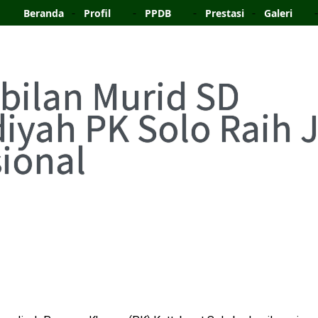
Beranda
Profil
PPDB
Prestasi
Galeri
bilan Murid SD
yah PK Solo Raih 
ional