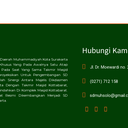
Hubungi Kam
an Daerah Muhammadiyah Kota Surakarta
Khusus Yang Pada Awalnya Satu Atap
Jl. Dr. Moewardi no.
 Pada Saat Yang Sama Takmir Masjid
proyeksikan Untuk Pengembangan SD
ah Sinergi Antara Majelis Dikdasmen
(0271) 712 158
a Dengan Takmir Masjid Kottabarat,
dahkan Di Komplek Masjid Kottabarat.
sdmuhsolo@gmail.
rat Resmi Dikembangkan Menjadi SD
rta.