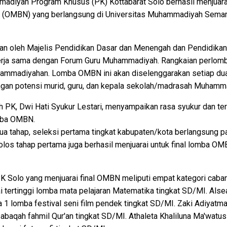
diyah Program Khusus (PK) Kottabarat Solo berhasil menjuarai
 (OMBN) yang berlangsung di Universitas Muhammadiyah Semara
akan oleh Majelis Pendidikan Dasar dan Menengah dan Pendidik
ja sama dengan Forum Guru Muhammadiyah. Rangkaian perlombaa
uhammadiyahan. Lomba OMBN ini akan diselenggarakan setiap dua 
gan potensi murid, guru, dan kepala sekolah/madrasah Muhamm
K, Dwi Hati Syukur Lestari, menyampaikan rasa syukur dan ter
omba OMBN.
ua tahap, seleksi pertama tingkat kabupaten/kota berlangsung p
lolos tahap pertama juga berhasil menjuarai untuk final lomba 
Solo yang menjuarai final OMBN meliputi empat kategori caba
ai tertinggi lomba mata pelajaran Matematika tingkat SD/MI. Als
a 1 lomba festival seni film pendek tingkat SD/MI. Zaki Adiyatma 
abaqah fahmil Qur'an tingkat SD/MI. Athaleta Khaliluna Ma'watus