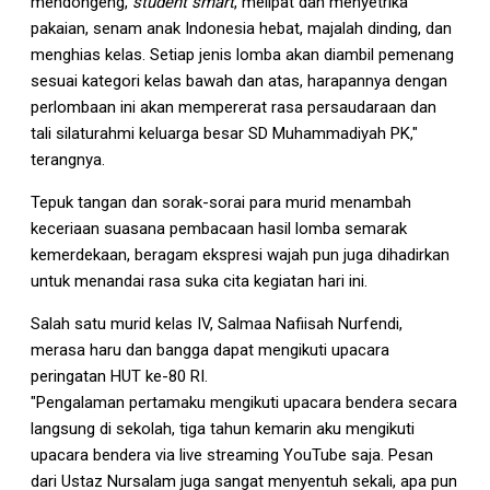
mendongeng,
student smart
, melipat dan menyetrika
pakaian, senam anak Indonesia hebat, majalah dinding, dan
menghias kelas. Setiap jenis lomba akan diambil pemenang
sesuai kategori kelas bawah dan atas, harapannya dengan
perlombaan ini akan mempererat rasa persaudaraan dan
tali silaturahmi keluarga besar SD Muhammadiyah PK,"
terangnya.
Tepuk tangan dan sorak-sorai para murid menambah
keceriaan suasana pembacaan hasil lomba semarak
kemerdekaan, beragam ekspresi wajah pun juga dihadirkan
untuk menandai rasa suka cita kegiatan hari ini.
Salah satu murid kelas IV, Salmaa Nafiisah Nurfendi,
merasa haru dan bangga dapat mengikuti upacara
peringatan HUT ke-80 RI.
"Pengalaman pertamaku mengikuti upacara bendera secara
langsung di sekolah, tiga tahun kemarin aku mengikuti
upacara bendera via live streaming YouTube saja. Pesan
dari Ustaz Nursalam juga sangat menyentuh sekali, apa pun