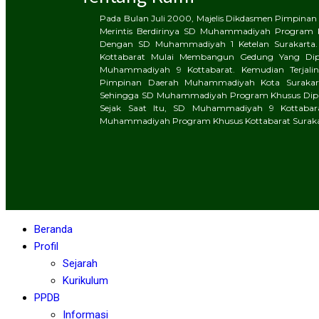
Pada Bulan Juli 2000, Majelis Dikdasmen Pimpin
Merintis Berdirinya SD Muhammadiyah Program 
Dengan SD Muhammadiyah 1 Ketelan Surakarta.
Kottabarat Mulai Membangun Gedung Yang Di
Muhammadiyah 9 Kottabarat. Kemudian Terjalinl
Pimpinan Daerah Muhammadiyah Kota Surakart
Sehingga SD Muhammadiyah Program Khusus Dipin
Sejak Saat Itu, SD Muhammadiyah 9 Kottaba
Muhammadiyah Program Khusus Kottabarat Suraka
Beranda
Profil
Sejarah
Kurikulum
PPDB
Informasi