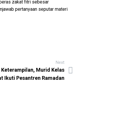
ras zakat fitri sebesar
njawab pertanyaan seputar materi
Next
n Keterampilan, Murid Kelas
at Ikuti Pesantren Ramadan