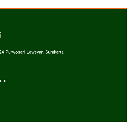
i
 24, Purwosari, Laweyan, Surakarta
com