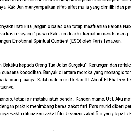
, Kak Jun menyampaikan sifat-sifat mulia yang dimiliki dan patu
nyakiti hati kita, jangan dibalas dan tetap maafkanlah karena
asa kasih sayang,” pesan Kak Jun di akhir kegiatan mendongeng. 
ngan Emotional Spiritual Quotient (ESQ) oleh Faris Isnawan.
an Baktiku kepada Orang Tua Jalan Surgaku”. Renungan dan refle
 suasana kesedihan. Banyak di antara mereka yang menangis ter
da orang tuanya. Salah satu murid kelas III, Ahnaf El Khaleev, 
tuanya.
angis, tetapi air mataku jatuh sendiri. Kangen mama, Ust. Aku ma
 dengan praktik menimbang beras zakat fitri. Para murid diberi p
arnya waktu ditunaikan zakat fitri, besaran zakat fitri yang tepa