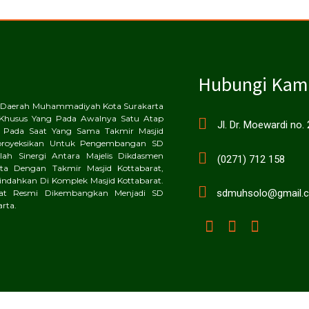
Hubungi Kam
an Daerah Muhammadiyah Kota Surakarta
Khusus Yang Pada Awalnya Satu Atap
Jl. Dr. Moewardi no.
 Pada Saat Yang Sama Takmir Masjid
proyeksikan Untuk Pengembangan SD
ah Sinergi Antara Majelis Dikdasmen
(0271) 712 158
a Dengan Takmir Masjid Kottabarat,
dahkan Di Komplek Masjid Kottabarat.
sdmuhsolo@gmail.
rat Resmi Dikembangkan Menjadi SD
rta.