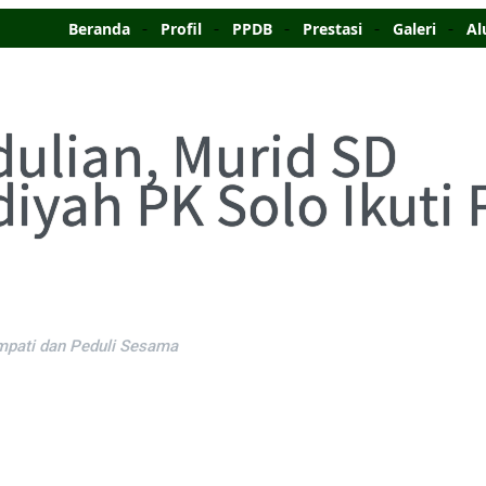
Beranda
Profil
PPDB
Prestasi
Galeri
Al
dulian, Murid SD
ah PK Solo Ikuti 
mpati dan Peduli Sesama