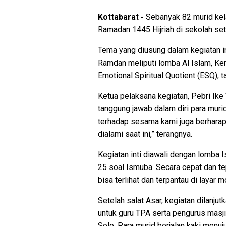
Kottabarat -
Sebanyak 82 murid kel
Ramadan 1445 Hijriah di sekolah set
Tema yang diusung dalam kegiatan i
Ramdan meliputi lomba Al Islam, Ke
Emotional Spiritual Quotient (ESQ), t
Ketua pelaksana kegiatan, Pebri Ike
tanggung jawab dalam diri para muri
terhadap sesama kami juga berharap
dialami saat ini,” terangnya.
Kegiatan inti diawali dengan lomba 
25 soal Ismuba. Secara cepat dan te
bisa terlihat dan terpantau di layar 
Setelah salat Asar, kegiatan dilanju
untuk guru TPA serta pengurus masjid
Solo. Para murid berjalan kaki menu