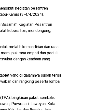
ngikuti kegiatan pesantren
 Rabu-Kamis (3-4/4/2024).
i Sesama”. Kegiatan Pesantren
 alat kebersihan, mendongeng,
untuk melatih kemandirian dan rasa
in memupuk rasa empati dan peduli
ersyukur dengan keadaan yang
ablet yang di dalamnya sudah terisi
jawaban dan rangking peserta lomba
an (TPA), bingkisan paket sembako
Sinuwun, Purwosari, Laweyan, Kota
rsama Kak Jun dan Boneka Jojo