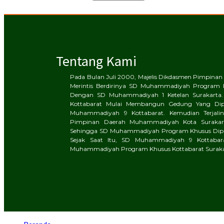
Tentang Kami
Pada Bulan Juli 2000, Majelis Dikdasmen Pimpin
Merintis Berdirinya SD Muhammadiyah Program 
Dengan SD Muhammadiyah 1 Ketelan Surakarta.
Kottabarat Mulai Membangun Gedung Yang Di
Muhammadiyah 9 Kottabarat. Kemudian Terjalinl
Pimpinan Daerah Muhammadiyah Kota Surakart
Sehingga SD Muhammadiyah Program Khusus Dipin
Sejak Saat Itu, SD Muhammadiyah 9 Kottaba
Muhammadiyah Program Khusus Kottabarat Suraka