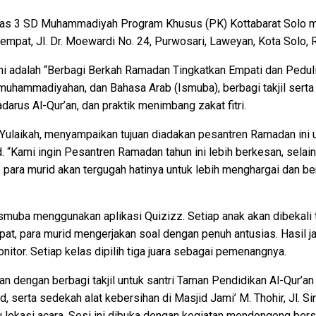
as 3 SD Muhammadiyah Program Khusus (PK) Kottabarat Solo me
empat, Jl. Dr. Moewardi No. 24, Purwosari, Laweyan, Kota Solo,
ni adalah “Berbagi Berkah Ramadan Tingkatkan Empati dan Pedul
muhammadiyahan, dan Bahasa Arab (Ismuba), berbagi takjil serta
adarus Al-Qur’an, dan praktik menimbang zakat fitri.
 Yulaikah, menyampaikan tujuan diadakan pesantren Ramadan ini 
d. “Kami ingin Pesantren Ramadan tahun ini lebih berkesan, sela
 para murid akan tergugah hatinya untuk lebih menghargai dan b
Ismuba menggunakan aplikasi Quizizz. Setiap anak akan dibekali t
pat, para murid mengerjakan soal dengan penuh antusias. Hasil 
monitor. Setiap kelas dipilih tiga juara sebagai pemenangnya.
tkan dengan berbagi takjil untuk santri Taman Pendidikan Al-Qur’
, serta sedekah alat kebersihan di Masjid Jami’ M. Thohir, Jl. 
ju lokasi acara. Sesi ini dibuka dengan kegiatan mendongeng be