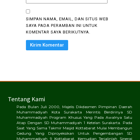
SIMPAN NAMA, EMAIL, DAN SITUS WEB
SAYA PADA PERAMBAN INI UNTUK
KOMENTAR SAYA BERIKUTNYA.
Tentang Kami
Pada Bulan Juli 2000, Majelis Dikdasmen Pimpinan Daerah
Muhammadiyah Kota Surakarta Merintis Berdirinya SD
Muhammadiyah Program Khusus Yang Pada Awalnya Satu
Atap Dengan SD Muhammadiyah 1 Ketelan Surakarta. Pada
Saat Yang Sama Takmir Masjid Kottabarat Mulai Membangun
Gedung Yang Diproyeksikan Untuk Pengembangan SD
Muhammadiyah 9 Kottabarat. Kemudian Terjalinlah Sinergi