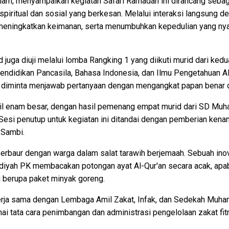
m, menyampaikan kegiatan Safari Ramadan ini dirancang sebaga
iritual dan sosial yang berkesan. Melalui interaksi langsung d
meningkatkan keimanan, serta menumbuhkan kepedulian yang nya
 juga diuji melalui lomba Rangking 1 yang diikuti murid dari ke
didikan Pancasila, Bahasa Indonesia, dan Ilmu Pengetahuan Ala
d diminta menjawab pertanyaan dengan mengangkat papan benar d
il enam besar, dengan hasil pemenang empat murid dari SD Mu
si penutup untuk kegiatan ini ditandai dengan pemberian kena
Sambi.
rbaur dengan warga dalam salat tarawih berjemaah. Sebuah inov
yah PK membacakan potongan ayat Al-Qur'an secara acak, apabil
 berupa paket minyak goreng.
kerja sama dengan Lembaga Amil Zakat, Infak, dan Sedekah Muh
i tata cara penimbangan dan administrasi pengelolaan zakat fit