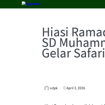
Hiasi Rama
SD Muhamma
Gelar Safa
sdpk
April 3, 2026