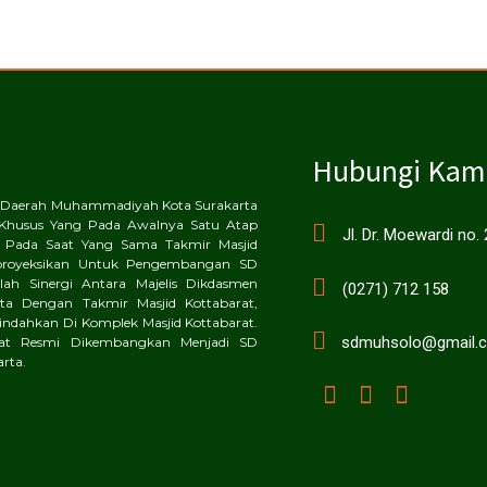
Hubungi Kam
an Daerah Muhammadiyah Kota Surakarta
Khusus Yang Pada Awalnya Satu Atap
Jl. Dr. Moewardi no.
 Pada Saat Yang Sama Takmir Masjid
proyeksikan Untuk Pengembangan SD
ah Sinergi Antara Majelis Dikdasmen
(0271) 712 158
a Dengan Takmir Masjid Kottabarat,
dahkan Di Komplek Masjid Kottabarat.
sdmuhsolo@gmail.
rat Resmi Dikembangkan Menjadi SD
rta.