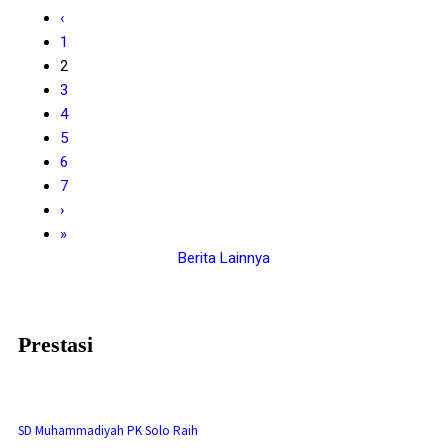
‹
1
2
3
4
5
6
7
›
»
Berita Lainnya
Prestasi
SD Muhammadiyah PK Solo Raih