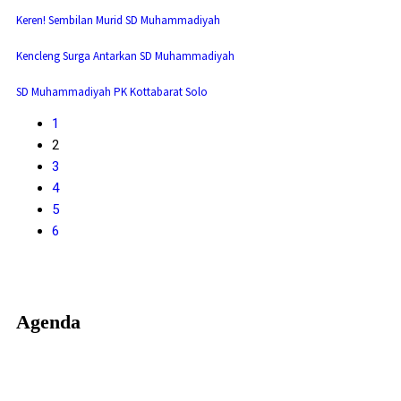
Keren! Sembilan Murid SD Muhammadiyah
Kencleng Surga Antarkan SD Muhammadiyah
SD Muhammadiyah PK Kottabarat Solo
1
2
3
4
5
6
Agenda