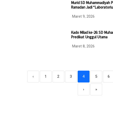
Murid SD Muhammadiyah PK
Ramadan Jadi “Laboratoriu
Maret 9, 2026
Kado Milad ke-26: SD Muh
Predikat Unggul Utama
Maret 8, 2026
‹
1
2
3
4
5
6
›
»