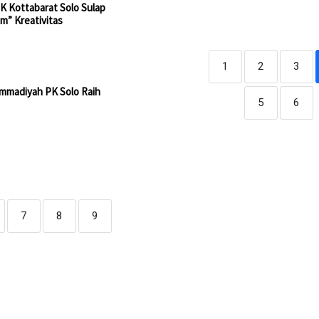
 Kottabarat Solo Sulap
m” Kreativitas
1
2
3
ammadiyah PK Solo Raih
5
6
7
8
9