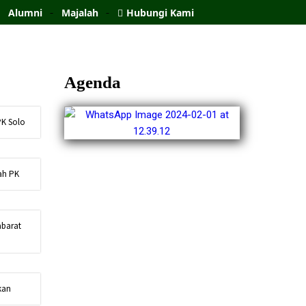
Alumni
Majalah
Hubungi Kami
Agenda
K Solo
ah PK
barat
kan