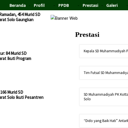
Beranda
Profil
PPDB
Prestasi
Galeri
-Ramadan, 454 Murid SD
rat Solo Gaungkan
Prestasi
Kepala SD Muhammadiyah P
ur: 84 Murid SD
at Ikuti Program
Tim Futsal SD Muhammadiy
, 166 Murid SD
SD Muhammadiyah PK Kotta
at Solo Ikuti Pesantren
Solo
“Dido yang Baik Hati” Antar