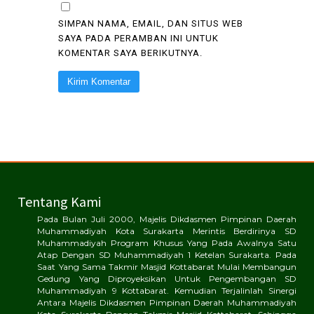
SIMPAN NAMA, EMAIL, DAN SITUS WEB
SAYA PADA PERAMBAN INI UNTUK
KOMENTAR SAYA BERIKUTNYA.
ALTERNATIVE:
ALTERNATIVE:
Tentang Kami
Pada Bulan Juli 2000, Majelis Dikdasmen Pimpinan Daerah
Muhammadiyah Kota Surakarta Merintis Berdirinya SD
Muhammadiyah Program Khusus Yang Pada Awalnya Satu
Atap Dengan SD Muhammadiyah 1 Ketelan Surakarta. Pada
Saat Yang Sama Takmir Masjid Kottabarat Mulai Membangun
Gedung Yang Diproyeksikan Untuk Pengembangan SD
Muhammadiyah 9 Kottabarat. Kemudian Terjalinlah Sinergi
Antara Majelis Dikdasmen Pimpinan Daerah Muhammadiyah