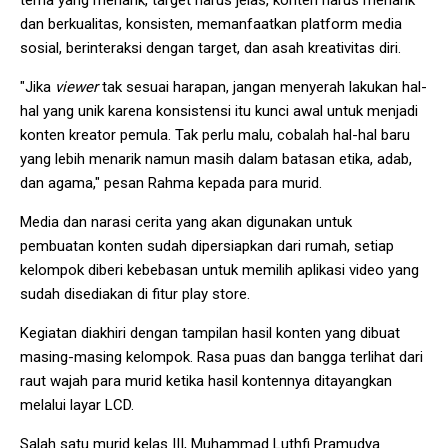
tema yang menarik, target harus jelas, konten harus menarik
dan berkualitas, konsisten, memanfaatkan platform media
sosial, berinteraksi dengan target, dan asah kreativitas diri.
"Jika
viewer
tak sesuai harapan, jangan menyerah lakukan hal-
hal yang unik karena konsistensi itu kunci awal untuk menjadi
konten kreator pemula. Tak perlu malu, cobalah hal-hal baru
yang lebih menarik namun masih dalam batasan etika, adab,
dan agama," pesan Rahma kepada para murid.
Media dan narasi cerita yang akan digunakan untuk
pembuatan konten sudah dipersiapkan dari rumah, setiap
kelompok diberi kebebasan untuk memilih aplikasi video yang
sudah disediakan di fitur play store.
Kegiatan diakhiri dengan tampilan hasil konten yang dibuat
masing-masing kelompok. Rasa puas dan bangga terlihat dari
raut wajah para murid ketika hasil kontennya ditayangkan
melalui layar LCD.
Salah satu murid kelas III, Muhammad Luthfi Pramudya